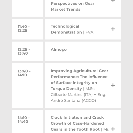
Perspectives on Gear
Market Trends
Technological
11:40 -
12:25
Demonstration
| FVA
12:25 -
Almoço
13:40
Improving Agricultural Gear
13:40 -
14:10
Performance: The Influence
of Surface Integrity on
Torque Density
| M.Sc.
Gilberto Martins (ITA) + Eng.
André Santana (AGCO)
Crack Initiation and Crack
14:10 -
14:40
Growth of Case-Hardened
Gears in the Tooth Root
| Mr.