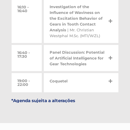
Investigation of the
16:10 -
16:40
Influence of Waviness on
the Excitation Behavior of
Gears in Tooth Contact
Analysis
| Mr. Christian
Westphal M.Sc. (MTI/WZL)
Panel Discussion: Potential
16:40 -
17:30
of Artificial Intelligence for
Gear Technologies
19:00 -
Coquetel
22:00
*Agenda sujeita a alterações