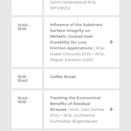
Gerrit Hellenbrand M.Sc
(MTI/WZL)
Influence of the Substrate
14:40 -
15:10
Surface Integrity on
Nb:MoS₂-Coated Gear
Durability for Low
Friction Applications
| M.Sc.
Izabel Criscuolo (ITA) + M.Sc.
Miguel Danelon (USP)
15:10 -
Coffee Break
15:40
Tracking the Economical
15:40 -
16:10
Benefits of Residual
Stresses
| M.Sc. Caio Gomes
(ITA) + M.Sc. Guilherme
Guimarães (Eigendauer)